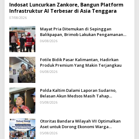
Indosat Luncurkan Zankore, Bangun Platform
Infrastruktur AI Terbesar di Asia Tenggara
07/08/2026
Mayat Pria Ditemukan di Sepinggan
Balikpapan, Brimob Lakukan Pengamanan
TKP
06/08/2026
Fotile Bidik Pasar Kalimantan, Hadirkan
Produk Premium Yang Makin Terjangkau
06/08/2026
Polda Kaltim Dalami Laporan Sudarno,
Belasan Akun Medsos Masih Tahap
Penyelidikan
05/08/2026
Otoritas Bandara Wilayah VII Optimalkan
Aset untuk Dorong Ekonomi Warga
Sepinggan
05/08/2026