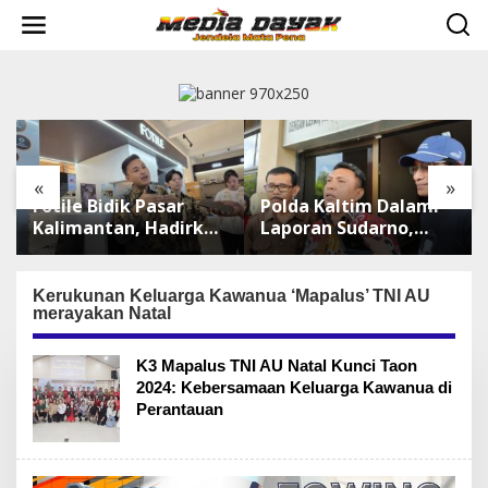
L
e
w
a
t
i
k
e
k
«
»
o
Fotile Bidik Pasar
Polda Kaltim Dalami
n
t
Kalimantan, Hadirkan
Laporan Sudarno,
e
Produk Premium
Belasan Akun Medsos
n
Yang Makin
Masih Tahap
Terjangkau
Penyelidikan
Kerukunan Keluarga Kawanua ‘Mapalus’ TNI AU
merayakan Natal
K3 Mapalus TNI AU Natal Kunci Taon
2024: Kebersamaan Keluarga Kawanua di
Perantauan