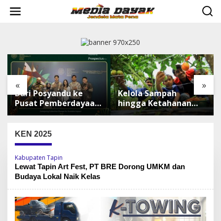
L
e
w
a
t
i
k
e
k
«
»
o
Kelola Sampah
Indosat Luncurkan
n
t
an,
hingga Ketahanan
Zankore, Bangun
e
Pangan, TALISERA
Platform
n
Diguyur Penghargaan
Infrastruktur AI
Terbesar di Asia
KEN 2025
Tenggara
Kabupaten Tapin
Lewat Tapin Art Fest, PT BRE Dorong UMKM dan
Budaya Lokal Naik Kelas