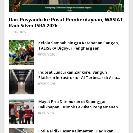
Dari Posyandu ke Pusat Pemberdayaan, WASIAT
Raih Silver ISRA 2026
08/08/2026
Kelola Sampah hingga Ketahanan Pangan,
TALISERA Diguyur Penghargaan
08/08/2026
Indosat Luncurkan Zankore, Bangun
Platform Infrastruktur AI Terbesar di Asia
Tenggara
07/08/2026
Mayat Pria Ditemukan di Sepinggan
Balikpapan, Brimob Lakukan Pengamanan
TKP
06/08/2026
Fotile Bidik Pasar Kalimantan, Hadirkan