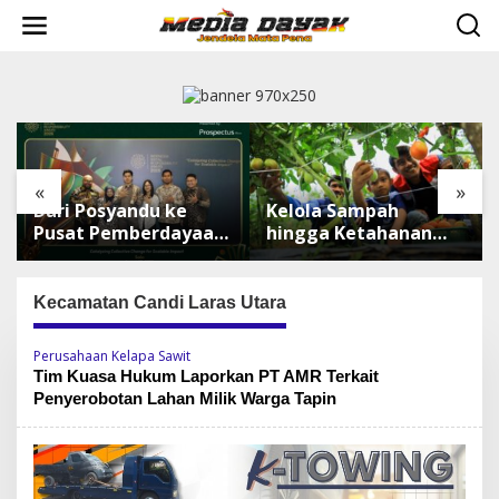
L
e
w
a
t
i
k
e
k
«
»
o
Dari Posyandu ke
Kelola Sampah
n
t
Pusat Pemberdayaan,
hingga Ketahanan
e
WASIAT Raih Silver
Pangan, TALISERA
n
ISRA 2026
Diguyur Penghargaan
Kecamatan Candi Laras Utara
Perusahaan Kelapa Sawit
Tim Kuasa Hukum Laporkan PT AMR Terkait
Penyerobotan Lahan Milik Warga Tapin