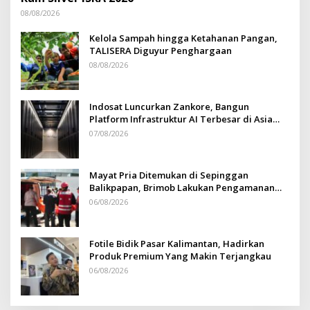
08/08/2026
Kelola Sampah hingga Ketahanan Pangan,
TALISERA Diguyur Penghargaan
08/08/2026
Indosat Luncurkan Zankore, Bangun
Platform Infrastruktur AI Terbesar di Asia
Tenggara
07/08/2026
Mayat Pria Ditemukan di Sepinggan
Balikpapan, Brimob Lakukan Pengamanan
TKP
06/08/2026
Fotile Bidik Pasar Kalimantan, Hadirkan
Produk Premium Yang Makin Terjangkau
06/08/2026