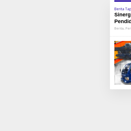
Berita Ta
Sinerg
Pendid
Berita
,
Pen