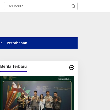
er
Pertahanan
Berita Terbaru
otile Bidik Pasar
Dari Posyandu ke Pusat
alimantan, Hadirkan
Pemberdayaan, WASIAT
roduk Premium Yang
Raih Silver ISRA 2026
akin Terjangkau