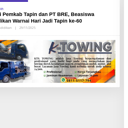
pin
i Pemkab Tapin dan PT BRE, Beasiswa
ikan Warnai Hari Jadi Tapin ke-60
didikan
|
29/11/2025
O
L
E
H
S
A
N
D
Y
L
A
T
O
R