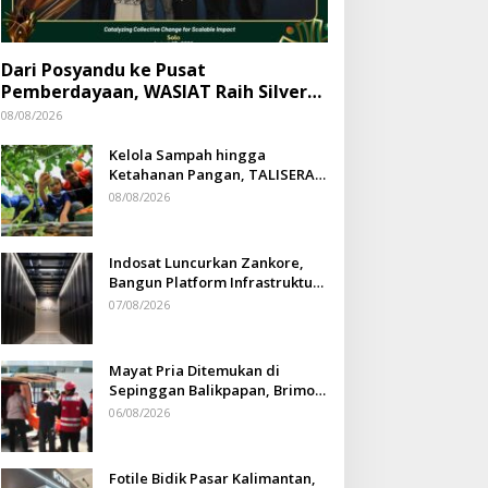
Dari Posyandu ke Pusat
Pemberdayaan, WASIAT Raih Silver
ISRA 2026
08/08/2026
Kelola Sampah hingga
Ketahanan Pangan, TALISERA
Diguyur Penghargaan
08/08/2026
Indosat Luncurkan Zankore,
Bangun Platform Infrastruktur
AI Terbesar di Asia Tenggara
07/08/2026
Mayat Pria Ditemukan di
Sepinggan Balikpapan, Brimob
Lakukan Pengamanan TKP
06/08/2026
Fotile Bidik Pasar Kalimantan,