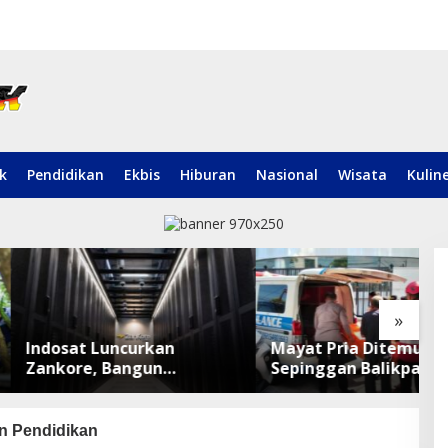
ik
Pendidikan
Ekbis
Hiburan
Nasional
Wisata
Kulin
»
t Luncurkan
Mayat Pria Ditemukan di
F
e, Bangun
Sepinggan Balikpapan,
K
rm Infrastruktur AI
Brimob Lakukan
P
ar di Asia Tenggara
Pengamanan TKP
M
n Pendidikan