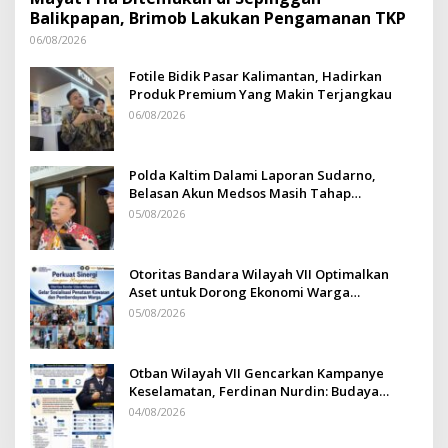
Balikpapan, Brimob Lakukan Pengamanan TKP
06/08/2026
Fotile Bidik Pasar Kalimantan, Hadirkan
Produk Premium Yang Makin Terjangkau
06/08/2026
Polda Kaltim Dalami Laporan Sudarno,
Belasan Akun Medsos Masih Tahap
Penyelidikan
05/08/2026
Otoritas Bandara Wilayah VII Optimalkan
Aset untuk Dorong Ekonomi Warga
Sepinggan
05/08/2026
Otban Wilayah VII Gencarkan Kampanye
Keselamatan, Ferdinan Nurdin: Budaya
Safety Harus Jadi Komitmen Bersama
04/08/2026