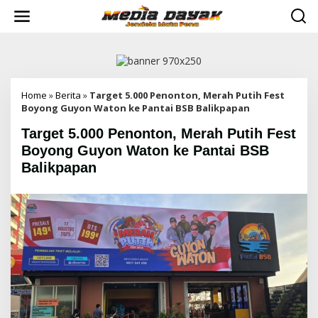
L
e
w
a
t
i
k
e
Home
»
Berita
»
Target 5.000 Penonton, Merah Putih Fest
k
Boyong Guyon Waton ke Pantai BSB Balikpapan
o
Target 5.000 Penonton, Merah Putih Fest
n
t
Boyong Guyon Waton ke Pantai BSB
e
Balikpapan
n