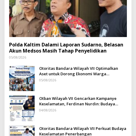
Polda Kaltim Dalami Laporan Sudarno, Belasan
Akun Medsos Masih Tahap Penyelidikan
05/08/2026
Otoritas Bandara Wilayah VII Optimalkan
Aset untuk Dorong Ekonomi Warga
Sepinggan
05/08/2026
Otban Wilayah VII Gencarkan Kampanye
Keselamatan, Ferdinan Nurdin: Budaya
Safety Harus Jadi Komitmen Bersama
04/08/2026
Otoritas Bandara Wilayah VII Perkuat Budaya
Keselamatan Penerbangan