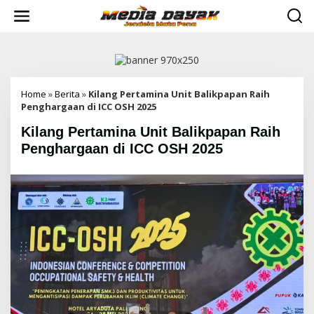
L
e
w
a
t
i
k
e
Home
»
Berita
»
Kilang Pertamina Unit Balikpapan Raih
k
Penghargaan di ICC OSH 2025
o
Kilang Pertamina Unit Balikpapan Raih
n
t
Penghargaan di ICC OSH 2025
e
n